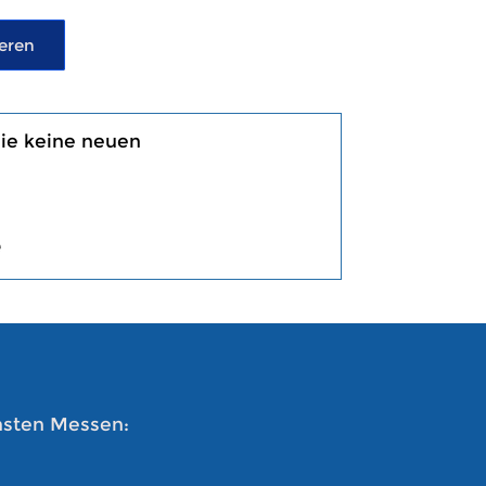
eren
Sie keine neuen
e
chsten Messen: