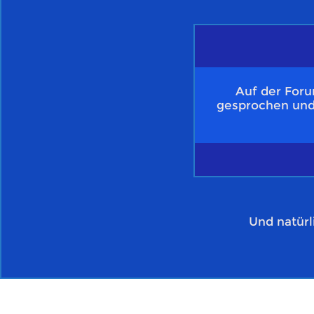
Auf der For
gesprochen und
Und natürl