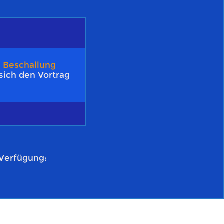
r Beschallung
sich den Vortrag
 Verfügung: